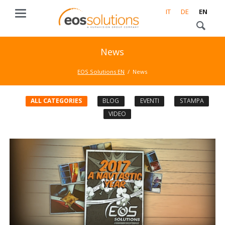
IT
DE
EN
News
EOS Solutions EN
News
ALL CATEGORIES
BLOG
EVENTI
STAMPA
VIDEO