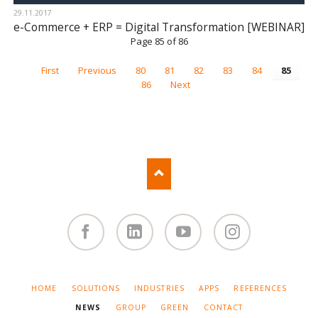
29.11.2017
e-Commerce + ERP = Digital Transformation [WEBINAR]
Page 85 of 86
First
Previous
80
81
82
83
84
85
86
Next
Facebook
Linked
You
Instagram
in
Tube
SKIP
HOME
SOLUTIONS
INDUSTRIES
APPS
REFERENCES
NAVIGATION
NEWS
GROUP
GREEN
CONTACT