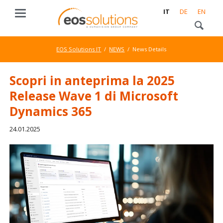
IT
DE
EN
EOS Solutions IT
NEWS
News Details
Scopri in anteprima la 2025
Release Wave 1 di Microsoft
Dynamics 365
24.01.2025