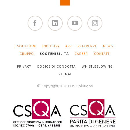
Facebook
Linked
You
Instagram
in
Tube
SALTA
SOLUZIONI
INDUSTRY
APP
REFERENZE
NEWS
LA
NAVIGAZIONE
GRUPPO
SOSTENIBILITÀ
CAREER
CONTATTI
PRIVACY
CODICE DI CONDOTTA
WHISTLEBLOWING
SITEMAP
© Copyright 2026 EOS Solutions