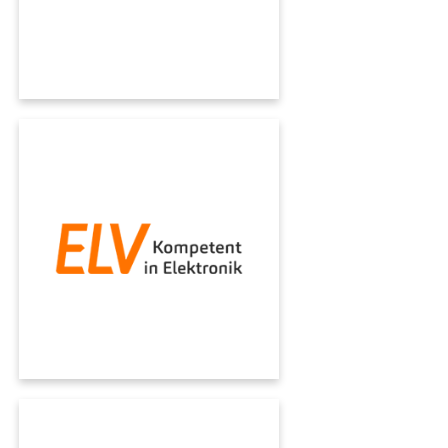
ELV
L'azienda di vendita per corrispondenza di
elettronica ELV e il gruppo eQ-3 si affidano a
Microsoft Dynamics e al know-how di
KUMAVISION per ottimizzare la propria
infrastruttura software.
KÄSTLE