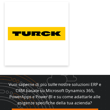
TURCK
Con la gestione automatizzate delle lead: il
Gruppo Turck crea maggiore efficienza e
trasparenza nel marketing e nelle vendite con
Dynamics CRM e KUMAVISION.
Vuoi saperne di più sulle nostre soluzioni ERP e
CRM basate su Microsoft Dynamics 365,
PowerApps e Power BI e su come adattarle alle
esigenze specifiche della tua azienda?