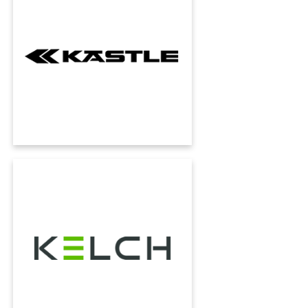
La trasformazione digitale applicata al
marchio simbolo dello sci austriaco.
L'innovazione al servizio della tradizione.
KELCH
Le aziende di tutto il mondo si affidano agli
utensili di precisione di KELCH GmbH. La
precisione dei processi è essenziale anche per
KELCH: per questo motivo utilizza l'ERP
KUMAVISION.