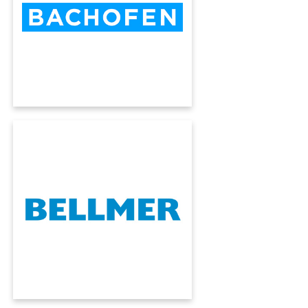
KUMAVISION, alla ricerca della massima
efficienza del suo negozio web e senza
personalizzazioni superflue.
BELLMER
Bellmer GapCon è lo specialista di rulli e
calandre per l'industria della carta. Con
l'aiuto di KUMAVISION ha integrato tutti i suoi
processi in un flusso automatizzato.