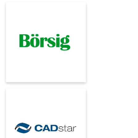
BOERSIG
Con il software ERP di KUMAVISION per la
vendita all'ingrosso, Börsig accelera i propri
processi e garantisce la trasparenza degli
ordini. Velocità e sicurezza per il marchio
leader della distribuzione di componenti
elettromeccanici.
CADSTAR
L'ERP al servizio del sorriso. La tecnologia
dentale digitale di CADstar ha reso fluidi i suoi
processi e ha mappato ogni aspetto della sua
produzione con l'ERP di KUMAVISION.