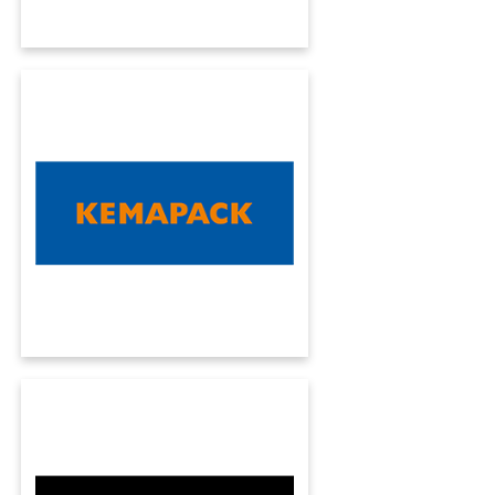
KEMAPACK
Kumavision ha portato a termine un progetto
di aggiornamento in modo professionale e
senza intoppi, per tracciare la rotta verso il
futuro.
SKY FRAME
In soli 20 anni Sky-Frame è cresciuta
enormemente. Grazie all'ERP KUMAVISION