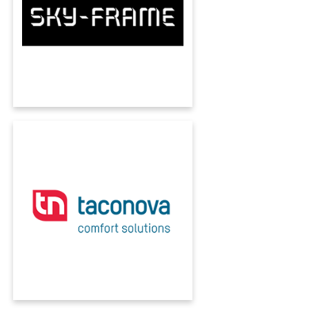
per l'industria manifatturiera controlla un
complesso panorama di processi con l'ERP
KUMAVISION.
TACONOVA
I processi Intercompany non sono più un
problema: Taconova mette in rete vendite e
produzione in Svizzera, Germania e
Repubblica Ceca con l'ERP KUMAVISION.