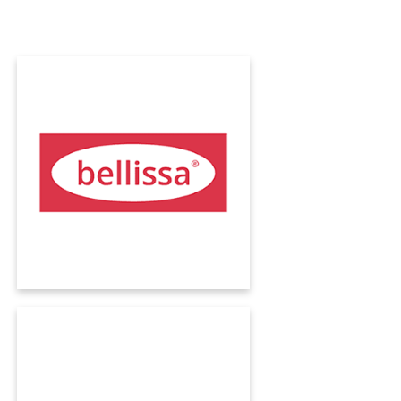
BELLISSA
Bellissa HAAS GmbH controlla l’intera
azienda con l'ERP KUMAVISION. Il passaggio al
cloud e l'automazione dei processi ha
permesso all'azienda un deciso incremento
di produttività.
BACHOFEN
Bachofen AG aggiorna il suo sofisticato e ben
collaudato panorama software con