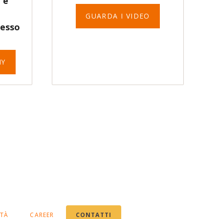
 e
GUARDA I VIDEO
cesso
NY
ITÀ
CAREER
CONTATTI