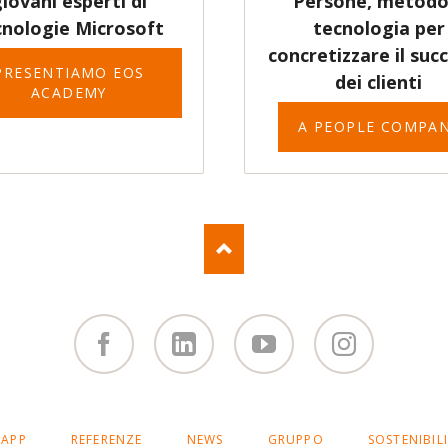
iovani esperti di
Persone, metodo
cnologie Microsoft
tecnologia per
concretizzare il suc
PRESENTIAMO EOS
dei clienti
ACADEMY
A PEOPLE COMPA
Facebook
Linked
You
Instagram
in
Tube
APP
REFERENZE
NEWS
GRUPPO
SOSTENIBIL