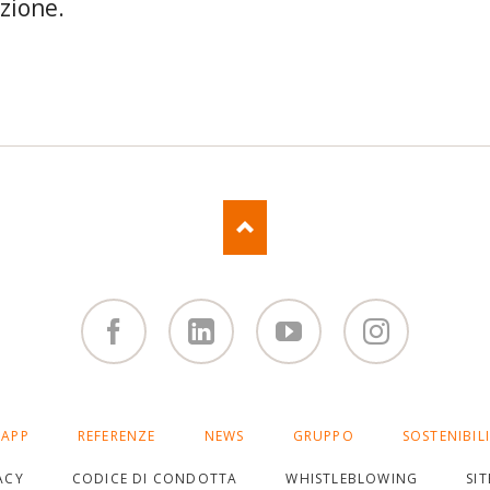
zione.
Facebook
Linked
You
Instagram
in
Tube
APP
REFERENZE
NEWS
GRUPPO
SOSTENIBIL
ACY
CODICE DI CONDOTTA
WHISTLEBLOWING
SI