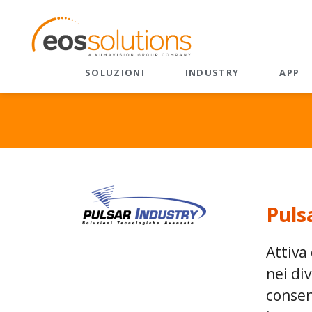
SOLUZIONI
INDUSTRY
APP
Listino
ERP
Frontier Firm: AI e
Copilot
Diventa
Dynamics 365 Business
Central
Microsoft 365 Copilot
Refere
EOS Apps Ecosystem
Advanced Analytics - AI
On-dem
Predittiva
Puls
Intelligenza Artificiale
CRM
Dynamics 365 Business
Attiva
CRM Velocity
Central
nei di
EOS Value 365
Manutenzione
consen
Predittiva
Sales