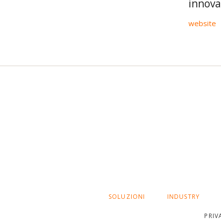
innova
Sales
Customer Service
Field Service
website
Field Service + BC
Marketing
SALTA
SOLUZIONI
INDUSTRY
LA
NAVIGAZIONE
PRIV