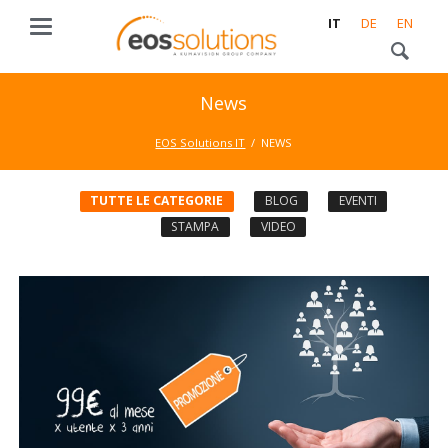
IT
DE
EN
News
EOS Solutions IT
NEWS
TUTTE LE CATEGORIE
BLOG
EVENTI
STAMPA
VIDEO