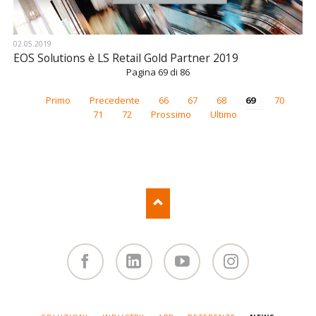
02.05.2019
EOS Solutions è LS Retail Gold Partner 2019
Pagina 69 di 86
Primo
Precedente
66
67
68
69
70
71
72
Prossimo
Ultimo
Facebook
Linked
You
Instagram
in
Tube
SALTA