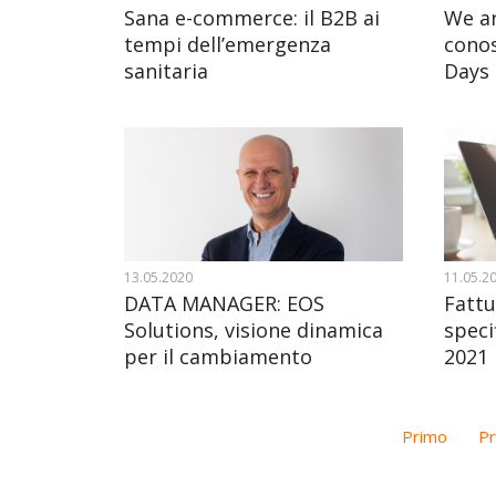
Sales
Customer Service
Sana e-commerce: il B2B ai
We ar
tempi dell’emergenza
conos
Field Service
sanitaria
Days
Field Service + BC
Marketing
13.05.2020
11.05.2
DATA MANAGER: EOS
Fattu
Solutions, visione dinamica
speci
per il cambiamento
2021
Primo
P