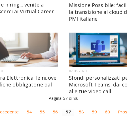
e hiring... venite a
Missione Possibile: facil
cerci ai Virtual Career
la transizione al cloud d
PMI italiane
020
07.05.2020
ra Elettronica: le nuove
Sfondi personalizzati p
fiche obbligatorie dal
Microsoft Teams: dai co
alle tue video call
Pagina 57 di 86
recedente
54
55
56
57
58
59
60
Pro