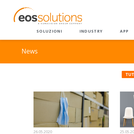
SOLUZIONI
INDUSTRY
APP
Listino
ERP
Frontier Firm: AI e
News
Copilot
Diventa
Dynamics 365 Business
Central
Microsoft 365 Copilot
Refere
TUT
EOS Apps Ecosystem
Advanced Analytics - AI
On-dem
Predittiva
Intelligenza Artificiale
CRM
Dynamics 365 Business
CRM Velocity
Central
EOS Value 365
Manutenzione
Predittiva
Sales
26.05.2020
25.05.2