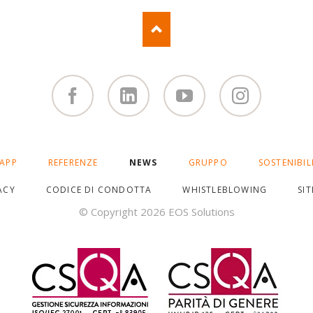
Facebook
Linked
You
Instagram
in
Tube
APP
REFERENZE
NEWS
GRUPPO
SOSTENIBIL
ACY
CODICE DI CONDOTTA
WHISTLEBLOWING
SI
© Copyright 2026 EOS Solutions