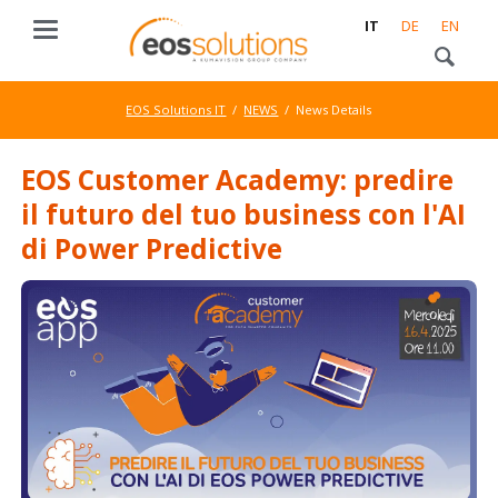
IT
DE
EN
EOS Solutions IT
NEWS
News Details
EOS Customer Academy: predire
il futuro del tuo business con l'AI
di Power Predictive