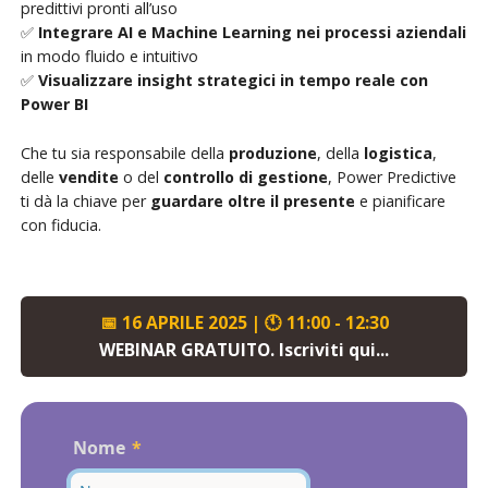
predittivi pronti all’uso
✅
Integrare AI e Machine Learning nei processi aziendali
in modo fluido e intuitivo
✅
Visualizzare insight strategici in tempo reale con
Power BI
Che tu sia responsabile della
produzione
, della
logistica
,
delle
vendite
o del
controllo di gestione
, Power Predictive
ti dà la chiave per
guardare oltre il presente
e pianificare
con fiducia.
📅 16 APRILE 2025 | 🕚 11:00 - 12:30
WEBINAR GRATUITO. Iscriviti qui...
Nome