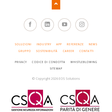
Facebook
Linked
You
Instagram
in
Tube
SALTA
SOLUZIONI
INDUSTRY
APP
REFERENZE
NEWS
LA
NAVIGAZIONE
GRUPPO
SOSTENIBILITÀ
CAREER
CONTATTI
PRIVACY
CODICE DI CONDOTTA
WHISTLEBLOWING
SITEMAP
© Copyright 2026 EOS Solutions