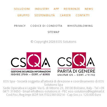
in
Tube
SALTA
SOLUZIONI
INDUSTRY
APP
REFERENZE
NEWS
LA
NAVIGAZIONE
GRUPPO
SOSTENIBILITÀ
CAREER
CONTATTI
PRIVACY
CODICE DI CONDOTTA
WHISTLEBLOWING
SITEMAP
© Copyright 2026 EOS Solutions
EOS Spa - Società soggetta all’attività di direzione e coordinamento di EOS
Solutions Spa
Sede Operativa e Legale: Via G. di Vittorio 23, 39100 Bolzano, Italy - Tel +39
0471 319650 - Email info@eos-solutions.it - PEC eos-solutions@legalmail.it
Cod.Fisc./Reg.Impr.BZ/P.IVA IT02238100214 - Cap.Soc.i.v. 120.000 Euro